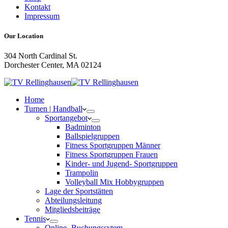
Kontakt
Impressum
Our Location
304 North Cardinal St.
Dorchester Center, MA 02124
Home
Turnen | Handball
Sportangebot
Badminton
Ballspielgruppen
Fitness Sportgruppen Männer
Fitness Sportgruppen Frauen
Kinder- und Jugend- Sportgruppen
Trampolin
Volleyball Mix Hobbygruppen
Lage der Sportstätten
Abteilungsleitung
Mitgliedsbeiträge
Tennis
Online- Buchungssytem