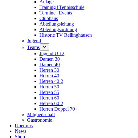
Anlage
Training | Tennisschule
Termine | Events
Clubhaus
Abteilungsleitung
Abteilungsordnung
Historie TV Rellinghausen
Jugend
Teams
Jugend U 12
Damen 30
Damen 40
Herren 30
Herren 40
Herren 40-2
Herren 50
Herren 55
Herren 60
Herren 60-2
Herren Doppel 70+
Mitgliedschaft
Gastronomie
Über uns
News
Shop