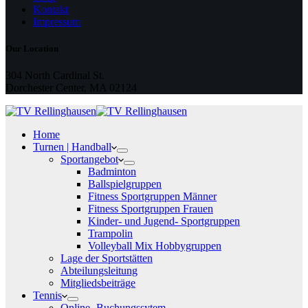
Kontakt
Impressum
Our Location
304 North Cardinal St.
Dorchester Center, MA 02124
Home
Turnen | Handball
Sportangebot
Badminton
Ballspielgruppen
Fitness Sportgruppen Männer
Fitness Sportgruppen Frauen
Kinder- und Jugend- Sportgruppen
Trampolin
Volleyball Mix Hobbygruppen
Lage der Sportstätten
Abteilungsleitung
Mitgliedsbeiträge
Tennis
Online- Buchungssytem