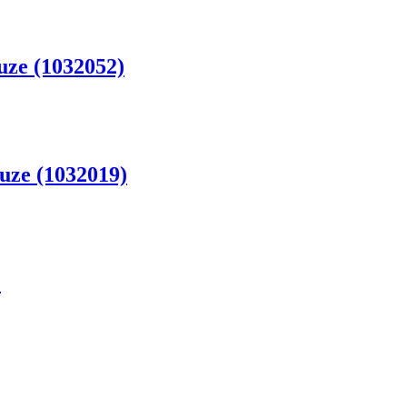
uze (1032052)
uze (1032019)
)