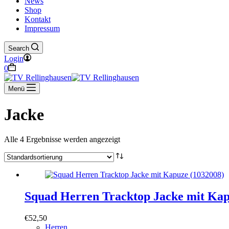
News
Shop
Kontakt
Impressum
Search
Login
Warenkorb
0
Menü
Jacke
Alle 4 Ergebnisse werden angezeigt
Squad Herren Tracktop Jacke mit Kap
€
52,50
Herren