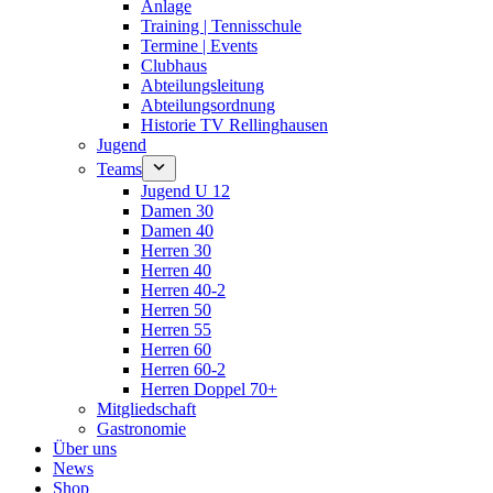
Anlage
Training | Tennisschule
Termine | Events
Clubhaus
Abteilungsleitung
Abteilungsordnung
Historie TV Rellinghausen
Jugend
Teams
Jugend U 12
Damen 30
Damen 40
Herren 30
Herren 40
Herren 40-2
Herren 50
Herren 55
Herren 60
Herren 60-2
Herren Doppel 70+
Mitgliedschaft
Gastronomie
Über uns
News
Shop