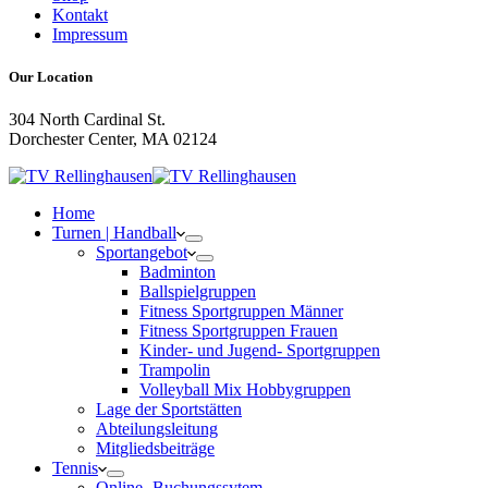
Kontakt
Impressum
Our Location
304 North Cardinal St.
Dorchester Center, MA 02124
Home
Turnen | Handball
Sportangebot
Badminton
Ballspielgruppen
Fitness Sportgruppen Männer
Fitness Sportgruppen Frauen
Kinder- und Jugend- Sportgruppen
Trampolin
Volleyball Mix Hobbygruppen
Lage der Sportstätten
Abteilungsleitung
Mitgliedsbeiträge
Tennis
Online- Buchungssytem