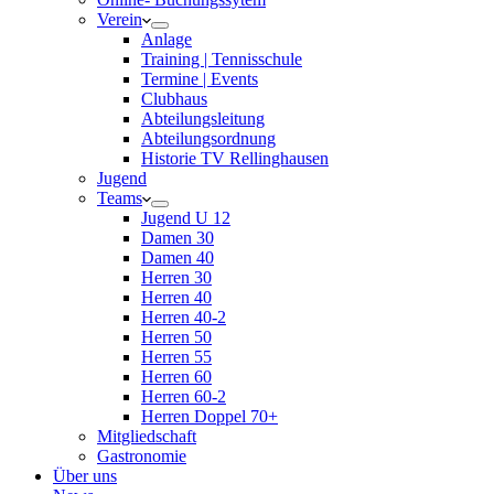
Verein
Anlage
Training | Tennisschule
Termine | Events
Clubhaus
Abteilungsleitung
Abteilungsordnung
Historie TV Rellinghausen
Jugend
Teams
Jugend U 12
Damen 30
Damen 40
Herren 30
Herren 40
Herren 40-2
Herren 50
Herren 55
Herren 60
Herren 60-2
Herren Doppel 70+
Mitgliedschaft
Gastronomie
Über uns